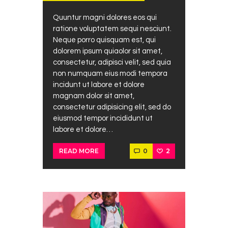
Quuntur magni dolores eos qui
ratione voluptatem sequi nesciunt.
Neque porro quisquam est, qui
dolorem ipsum quiaolor sit amet,
consectetur, adipisci velit, sed quia
non numquam eius modi tempora
incidunt ut labore et dolore
magnam dolor sit amet,
consectetur adipisicing elit, sed do
eiusmod tempor incididunt ut
labore et dolore…
0
2
READ MORE