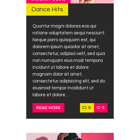
Dance Hits
Quuntur magni dolores eos qui
ratione voluptatem sequi nesciunt.
Neque porro quisquam est, qui
dolorem ipsum quiaolor sit amet,
consectetur, adipisci velit, sed quia
non numquam eius modi tempora
incidunt ut labore et dolore
magnam dolor sit amet,
consectetur adipisicing elit, sed do
eiusmod tempor incididunt ut
labore et dolore…
0
5
READ MORE