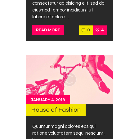
consectetur adipisicing elit, sed do
eiusmod tempor incididunt ut
labore et dolore…
0
4
READ MORE
JANUARY 4, 2018
House of Fashion
Quuntur magni dolores eos qui
ratione voluptatem sequi nesciunt.