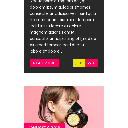
Neque porro quisquam est, qui
dolorem ipsum quiaolor sit amet,
consectetur, adipisci velit, sed quia
non numquam eius modi tempora
incidunt ut labore et dolore
magnam dolor sit amet,
consectetur adipisicing elit, sed do
eiusmod tempor incididunt ut
labore et dolore…
0
0
READ MORE
JANUARY 4, 2018