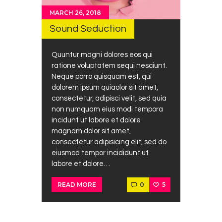
MARCH 26, 2018
Sound Seduction
Quuntur magni dolores eos qui
ratione voluptatem sequi nesciunt.
Neque porro quisquam est, qui
dolorem ipsum quiaolor sit amet,
consectetur, adipisci velit, sed quia
non numquam eius modi tempora
incidunt ut labore et dolore
magnam dolor sit amet,
consectetur adipisicing elit, sed do
eiusmod tempor incididunt ut
labore et dolore…
0
5
READ MORE