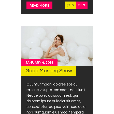
0
9
READ MORE
JANUARY 4, 2018
Good Morning Show
Quuntur magni dolores eos qui
ratione voluptatem sequi nesciunt.
Neque porro quisquam est, qui
dolorem ipsum quiaolor sit amet,
consectetur, adipisci velit, sed quia
non numquam eius modi tempora