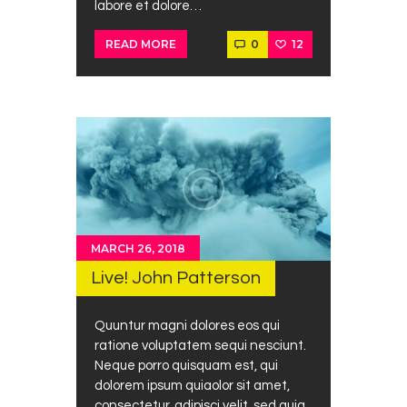
labore et dolore…
0
12
READ MORE
MARCH 26, 2018
Live! John Patterson
Quuntur magni dolores eos qui
ratione voluptatem sequi nesciunt.
Neque porro quisquam est, qui
dolorem ipsum quiaolor sit amet,
consectetur, adipisci velit, sed quia