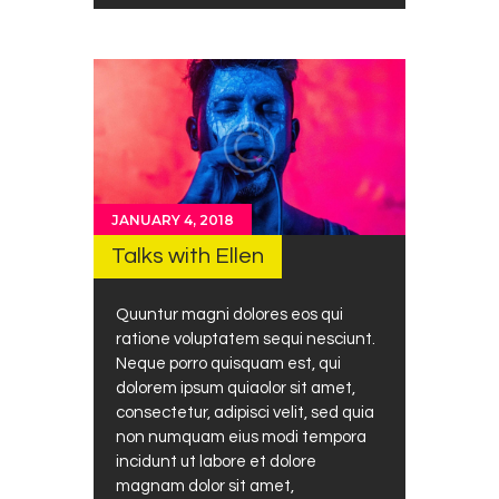
JANUARY 4, 2018
Talks with Ellen
Quuntur magni dolores eos qui
ratione voluptatem sequi nesciunt.
Neque porro quisquam est, qui
dolorem ipsum quiaolor sit amet,
consectetur, adipisci velit, sed quia
non numquam eius modi tempora
incidunt ut labore et dolore
magnam dolor sit amet,