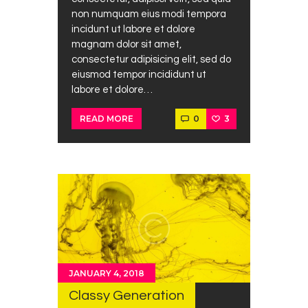
non numquam eius modi tempora
incidunt ut labore et dolore
magnam dolor sit amet,
consectetur adipisicing elit, sed do
eiusmod tempor incididunt ut
labore et dolore…
0
3
READ MORE
JANUARY 4, 2018
Classy Generation