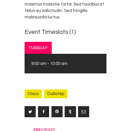
maximus molestie tortor. Sed faucibus et
tellus eu sollicitudin. Sed fringilla
malesuada luctus.
Event Timeslots (1)
TUESDAY
9:00 am
-
10:00 am
Disco
Dubstep
PREV POST