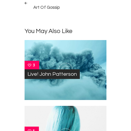
Post
navigation
Art Of Gossip
You May Also Like
3
Live! John Patterson
5