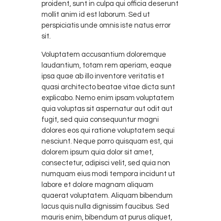
proident, sunt in culpa qui officia deserunt
mollit anim id est laborum. Sed ut
perspiciatis unde omnis iste natus error
sit.
Voluptatem accusantium doloremque
laudantium, totam rem aperiam, eaque
ipsa quae ab illo inventore veritatis et
quasi architecto beatae vitae dicta sunt
explicabo. Nemo enim ipsam voluptatem
quia voluptas sit aspernatur aut odit aut
fugit, sed quia consequuntur magni
dolores eos qui ratione voluptatem sequi
nesciunt. Neque porro quisquam est, qui
dolorem ipsum quia dolor sit amet,
consectetur, adipisci velit, sed quia non
numquam eius modi tempora incidunt ut
labore et dolore magnam aliquam
quaerat voluptatem. Aliquam bibendum
lacus quis nulla dignissim faucibus. Sed
mauris enim, bibendum at purus aliquet,